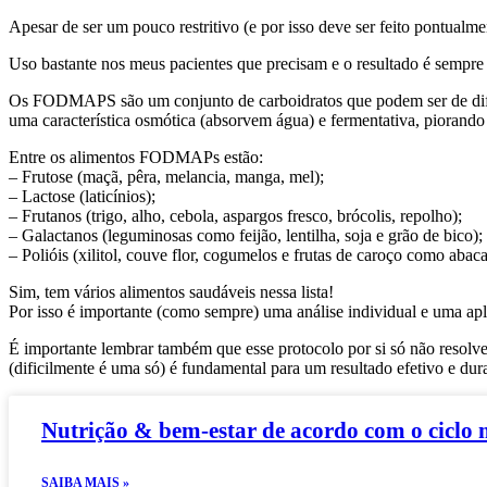
Apesar de ser um pouco restritivo (e por isso deve ser feito pontualme
Uso bastante nos meus pacientes que precisam e o resultado é sempre 
Os FODMAPS são um conjunto de carboidratos que podem ser de difícil 
uma característica osmótica (absorvem água) e fermentativa, piorando
Entre os alimentos FODMAPs estão:
– Frutose (maçã, pêra, melancia, manga, mel);
– Lactose (laticínios);
– Frutanos (trigo, alho, cebola, aspargos fresco, brócolis, repolho);
– Galactanos (leguminosas como feijão, lentilha, soja e grão de bico);
– Polióis (xilitol, couve flor, cogumelos e frutas de caroço como abac
Sim, tem vários alimentos saudáveis nessa lista!
Por isso é importante (como sempre) uma análise individual e uma apl
É importante lembrar também que esse protocolo por si só não resolve p
(dificilmente é uma só) é fundamental para um resultado efetivo e dur
Nutrição & bem-estar de acordo com o ciclo 
SAIBA MAIS »