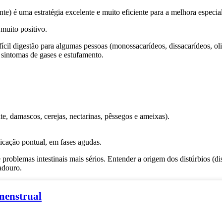
nte) é uma estratégia excelente e muito eficiente para a melhora especi
muito positivo.
digestão para algumas pessoas (monossacarídeos, dissacarídeos, oligos
 sintomas de gases e estufamento.
ate, damascos, cerejas, nectarinas, pêssegos e ameixas).
icação pontual, em fases agudas.
roblemas intestinais mais sérios. Entender a origem dos distúrbios (disb
adouro.
menstrual